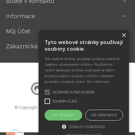
Buďte V Kontaktu

Informace

Můj Účet

×
Tyto webové stránky používají
Zákaznická Podpora

soubory cookie.
Tyto webové stránky používají soubory cookie ke
zlepšení uživatelského zážitku. Používáním
našich webových stránek souhlasíte se všemi
soubory cookie v souladu s našimi zásadami
používání souborů cookie.
Více informací
NEZBYTNĚ NUTNÉ SOUBORY
SOUBORY CÍLENÍ
© Copyright SWIFT Jan Kotík. Všechna práva vyhrazena.
Prodej oční optiky BigMall.cz
VŠE PŘIJMOUT
VŠE ODMÍTNOUT
ZOBRAZIT PODROBNOSTI