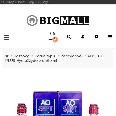
Zavolejte nám:
605 435 231
0
Toggle
☰
navigation
Roztoky
Podle typu
Peroxidové
AOSEPT
PLUS HydraGlyde 2 x 360 ml