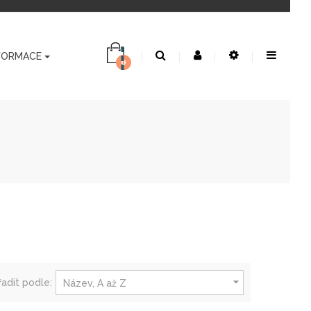
FORMACE
0

adit podle:
Název, A až Z