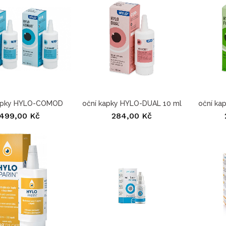
kapky HYLO-COMOD
oční kapky HYLO-DUAL 10 ml
oční ka
gtt....
499,00 Kč
284,00 Kč