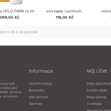
ky HYLO-PARIN 10 ml
oční kapky Lacrifresh...
oční k
289,00 Kč
119,00 Kč
ení 1-20 z 29 položek
Informace
Můj Účet
en poradit
Nové Produkty
Moje objednáv
k nebo jaký
Bestseller
Dodání zboží
rátit. Jsme tu
ky, emailem
Náš obchod
Moje adresy
Sitemap
O eshopu
Bezpečná plat