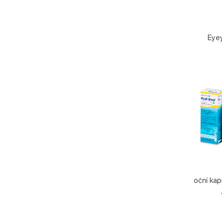
Eyey
oční kap