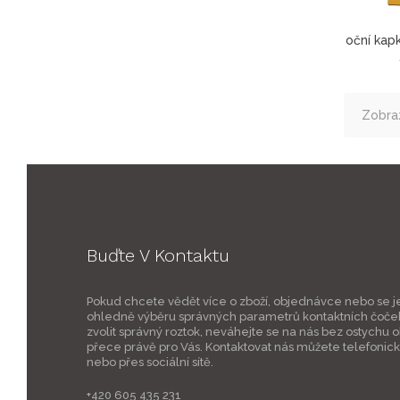
oční kap
Zobraz
Buďte V Kontaktu
Pokud chcete vědět více o zboží, objednávce nebo se j
ohledně výběru správných parametrů kontaktních čoče
zvolit správný roztok, neváhejte se na nás bez ostychu ob
přece právě pro Vás. Kontaktovat nás můžete telefonic
nebo přes sociální sítě.
+420 605 435 231