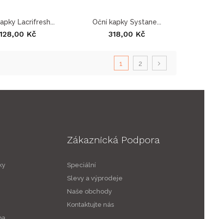
apky Lacrifresh...
Oční kapky Systane...
128,00 Kč
318,00 Kč
1
2
Zákaznická Podpora
ky
Speciální
Slevy a výprodeje
Naše obchody
Kontaktujte nás
ba