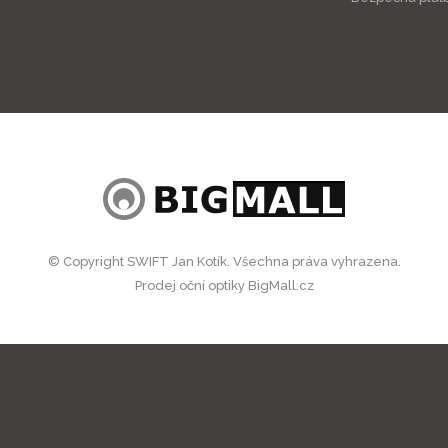
© Copyright SWIFT Jan Kotík. Všechna práva vyhrazena.
Prodej oční optiky BigMall.cz