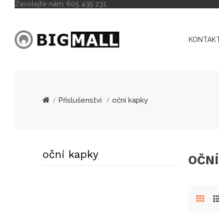
Zavolejte nám:
605 435 231
KONTAKT
Příslušenství
oční kapky
oční kapky
OČNÍ