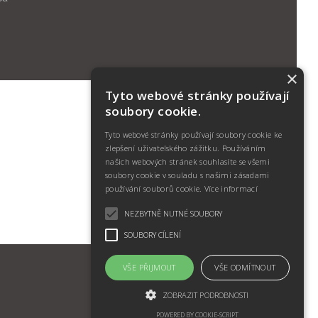
×
Tyto webové stránky používají
soubory cookie.
Tyto webové stránky používají soubory cookie ke
zlepšení uživatelského zážitku. Používáním
našich webových stránek souhlasíte se všemi
soubory cookie v souladu s našimi zásadami
používání souborů cookie.
Více informací
NEZBYTNĚ NUTNÉ SOUBORY
SOUBORY CÍLENÍ
VŠE PŘIJMOUT
VŠE ODMÍTNOUT
ZOBRAZIT PODROBNOSTI
POWERED BY COOKIE-SCRIPT