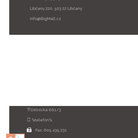
Libčany 220, 503 22 Libčany
info@BigMall.cz
Dělnická 661/3
%telefon%
Fax:
605 435 231