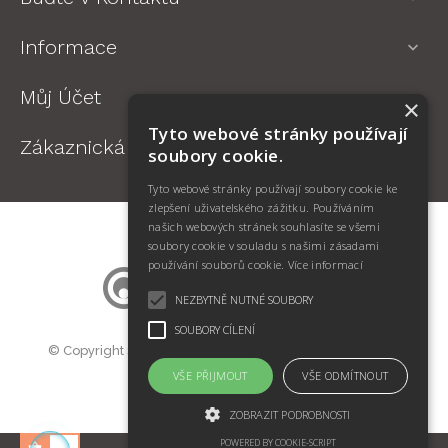
Informace

Můj Účet

×
Tyto webové stránky používají
Zákaznická Podpora

soubory cookie.
Tyto webové stránky používají soubory cookie ke
zlepšení uživatelského zážitku. Používáním
našich webových stránek souhlasíte se všemi
soubory cookie v souladu s našimi zásadami
používání souborů cookie.
Více informací
NEZBYTNĚ NUTNÉ SOUBORY
SOUBORY CÍLENÍ
© Copyright SWIFT Jan Kotík. Všechna práva vyhrazena.
Prodej oční optiky BigMall.cz
VŠE PŘIJMOUT
VŠE ODMÍTNOUT
ZOBRAZIT PODROBNOSTI
POWERED BY COOKIE-SCRIPT