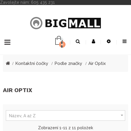
Zavolejte nám:
605 435 231
0
Toggle
☰
navigation
Kontaktní čočky
Podle značky
Air Optix
AIR OPTIX

Název, A až Z
Zobrazení 1-11 z 11 položek