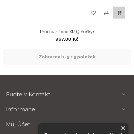
Proclear Toric XR (3 čočky)
967,00 Kč
Zobrazení 1-9 z 9 položek
Buďte V Kontaktu

Informace

Můj Účet

×