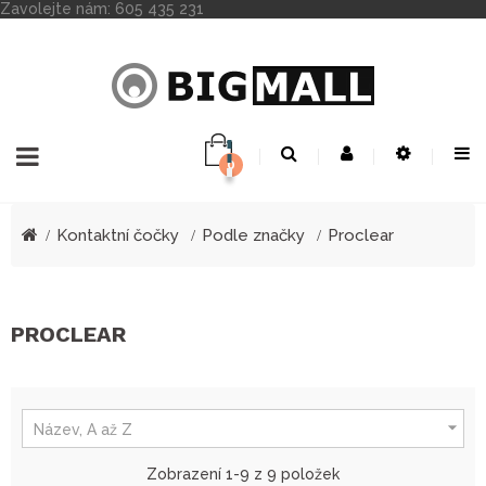
Zavolejte nám:
605 435 231
0
Toggle
☰
navigation
Kontaktní čočky
Podle značky
Proclear
PROCLEAR

Název, A až Z
Zobrazení 1-9 z 9 položek