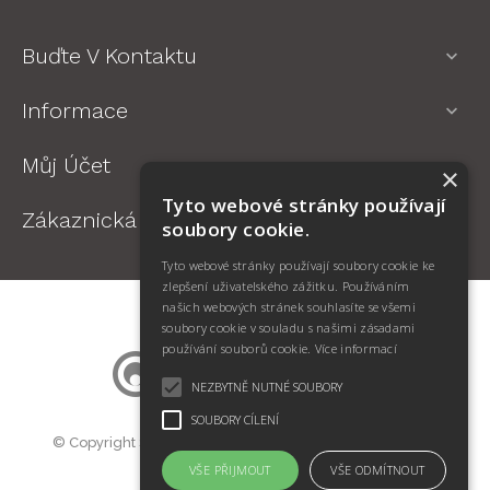
Buďte V Kontaktu

Informace

Můj Účet

×
Tyto webové stránky používají
Zákaznická Podpora

soubory cookie.
Tyto webové stránky používají soubory cookie ke
zlepšení uživatelského zážitku. Používáním
našich webových stránek souhlasíte se všemi
soubory cookie v souladu s našimi zásadami
používání souborů cookie.
Více informací
NEZBYTNĚ NUTNÉ SOUBORY
SOUBORY CÍLENÍ
© Copyright SWIFT Jan Kotík. Všechna práva vyhrazena.
Prodej oční optiky BigMall.cz
VŠE PŘIJMOUT
VŠE ODMÍTNOUT