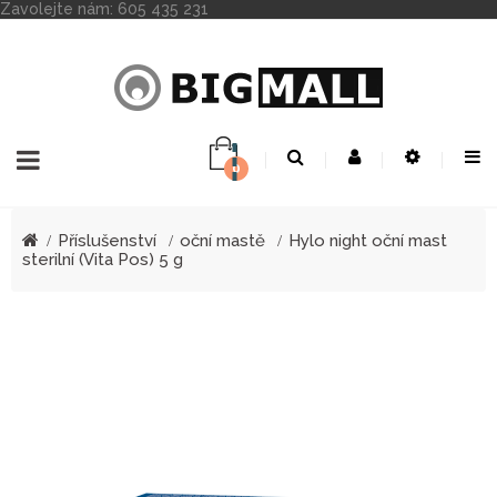
Zavolejte nám:
605 435 231
0
Toggle
☰
navigation
Příslušenství
oční mastě
Hylo night oční mast
sterilní (Vita Pos) 5 g