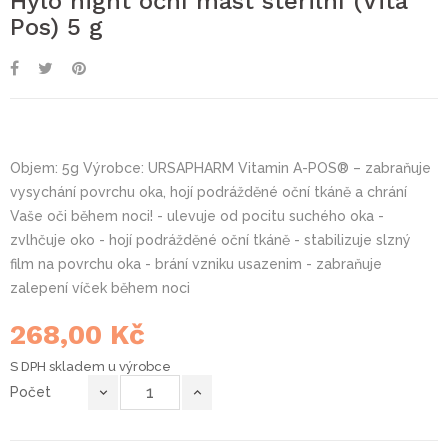
Hylo night oční mast sterilní (Vita
Pos) 5 g
Objem: 5g Výrobce: URSAPHARM Vitamin A-POS® – zabraňuje
vysychání povrchu oka, hojí podrážděné oční tkáně a chrání
Vaše oči během noci! - ulevuje od pocitu suchého oka -
zvlhčuje oko - hojí podrážděné oční tkáně - stabilizuje slzný
film na povrchu oka - brání vzniku usazenim - zabraňuje
zalepení víček během noci
268,00 Kč
S DPH
skladem u výrobce
Počet