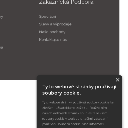
Zákaznická Podpora
ky
Speciální
Slevy a výprodeje
Naše obchody
Kontaktujte nás
ba
×
Tyto webové stránky používají
soubory cookie.
Tyto webové stránky používají soubory cookie ke
zlepšení uživatelského zážitku. Používáním
našich webových stránek souhlasíte se všemi
soubory cookie v souladu s našimi zásadami
používání souborů cookie.
Více informací