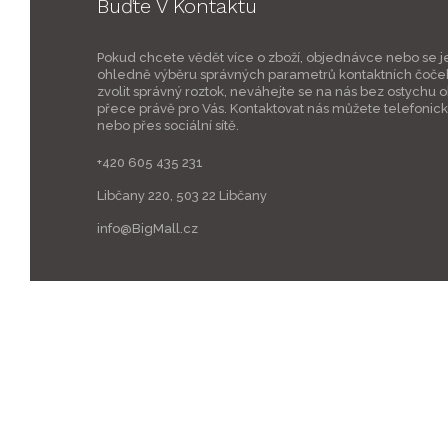
Buďte V Kontaktu
Pokud chcete vědět více o zboží, objednávce nebo se j
ohledně výběru správných parametrů kontaktních čoče
zvolit správný roztok, neváhejte se na nás bez ostychu ob
přece právě pro Vás. Kontaktovat nás můžete telefonic
nebo přes sociální sítě.
+420 605 435 231
Libčany 220, 503 22 Libčany
info@BigMall.cz