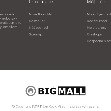
Informace
Můj Účet
en poradit
Nové Produkty
Moje objednáv
k nebo jaký
Bestseller
Dodání zboží
rátit. Jsme tu
ky, emailem
Náš obchod
Moje adresy
Sitemap
O eshopu
Bezpečná plat
© Copyright SWIFT Jan Kotík. Všechna práva vyhrazena.