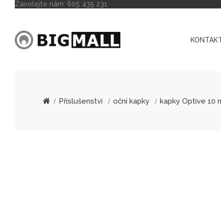
Zavolejte nám:
605 435 231
KONTAKT
Příslušenství
oční kapky
kapky Optive 10 