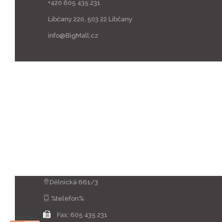
+420 605 435 231
Libčany 220, 503 22 Libčany
info@BigMall.cz
Dělnická 661/3
%telefon%
Fax:
605 435 231