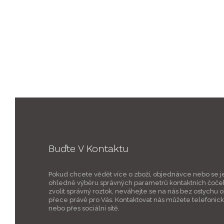
Buďte V Kontaktu
Pokud chcete vědět více o zboží, objednávce nebo se j
ohledně výběru správných parametrů kontaktních čoče
zvolit správný roztok, neváhejte se na nás bez ostychu ob
přece právě pro Vás. Kontaktovat nás můžete telefonic
nebo přes sociální sítě.