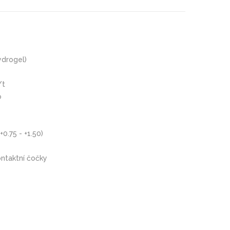
ydrogel)
/t
o
+0.75 - +1.50)
ontaktní čočky