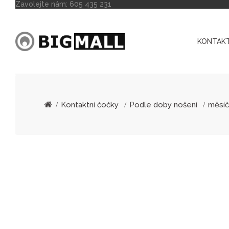
Zavolejte nám:
605 435 231
KONTAKT
Kontaktní čočky
Podle doby nošení
měsíč