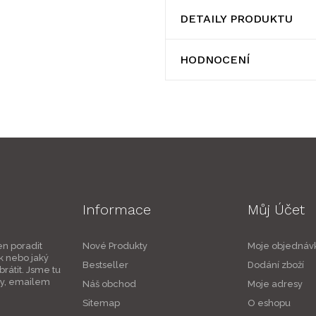
DETAILY PRODUKTU
HODNOCENÍ
Informace
Můj Účet
en poradit
Nové Produkty
Moje objednáv
k nebo jaký
Bestseller
Dodání zboží
rátit. Jsme tu
ky, emailem
Náš obchod
Moje adresy
Sitemap
O eshopu