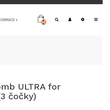
FORMACE
0
omb ULTRA for
(3 čočky)