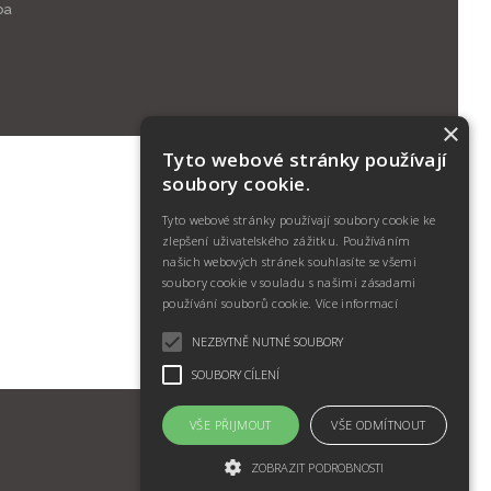
ba
×
Tyto webové stránky používají
soubory cookie.
Tyto webové stránky používají soubory cookie ke
zlepšení uživatelského zážitku. Používáním
našich webových stránek souhlasíte se všemi
soubory cookie v souladu s našimi zásadami
používání souborů cookie.
Více informací
NEZBYTNĚ NUTNÉ SOUBORY
SOUBORY CÍLENÍ
VŠE PŘIJMOUT
VŠE ODMÍTNOUT
ZOBRAZIT PODROBNOSTI