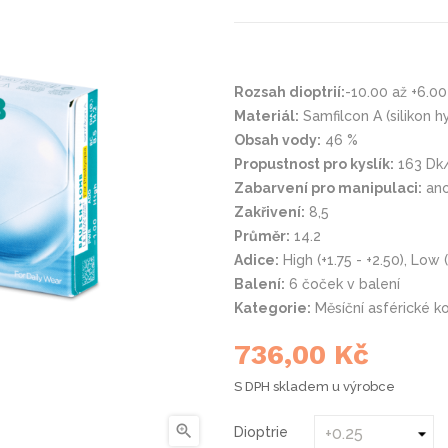
Rozsah dioptrií:
-10.00 až +6.00
Materiál:
Samfilcon A (silikon h
Obsah vody:
46 %
Propustnost pro kyslík:
163 Dk
Zabarvení pro manipulaci:
an
Zakřivení:
8,5
Průměr:
14.2
Adice:
High (+1.75 - +2.50), Low (
Balení:
6 čoček v balení
Kategorie:
Měsíční asférické k
736,00 Kč
S DPH
skladem u výrobce

Dioptrie