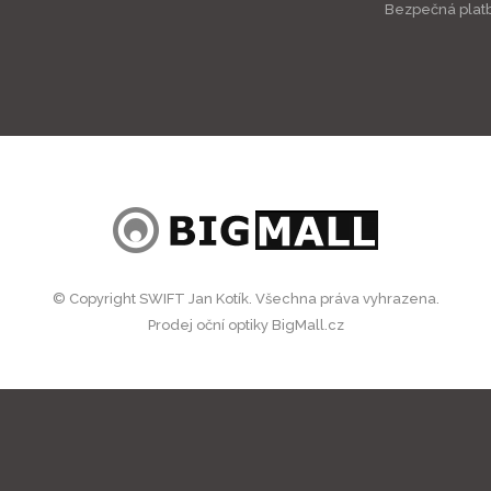
Bezpečná plat
© Copyright SWIFT Jan Kotík. Všechna práva vyhrazena.
Prodej oční optiky BigMall.cz