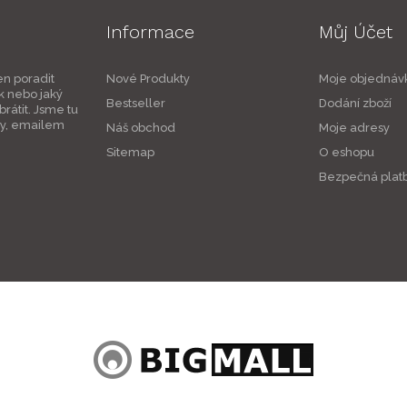
Informace
Můj Účet
en poradit
Nové Produkty
Moje objednáv
k nebo jaký
Bestseller
Dodání zboží
rátit. Jsme tu
ky, emailem
Náš obchod
Moje adresy
Sitemap
O eshopu
Bezpečná plat