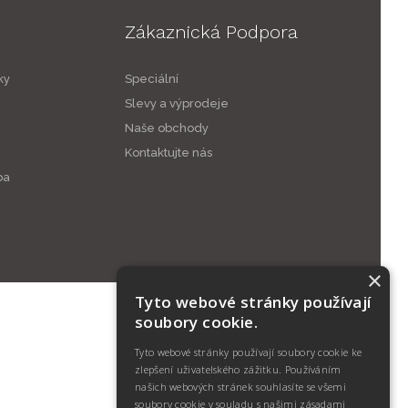
Zákaznická Podpora
ky
Speciální
Slevy a výprodeje
Naše obchody
Kontaktujte nás
ba
×
Tyto webové stránky používají
soubory cookie.
Tyto webové stránky používají soubory cookie ke
zlepšení uživatelského zážitku. Používáním
našich webových stránek souhlasíte se všemi
soubory cookie v souladu s našimi zásadami