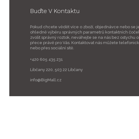
Buďte V Kontaktu
Pokud chcete vědět více o zboží, objednávce nebo se j
ohledně výběru správných parametrů kontaktních čoče
zvolit správný roztok, neváhejte se na nás bez ostychu ob
přece právě pro Vás. Kontaktovat nás můžete telefonic
nebo přes sociální sítě.
+420 605 435 231
Libčany 220, 503 22 Libčany
info@BigMall.cz