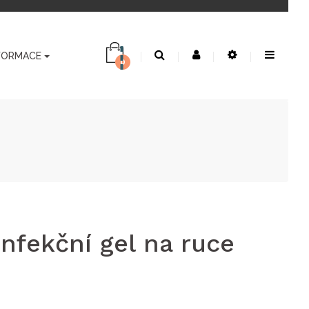
FORMACE
0
infekční gel na ruce