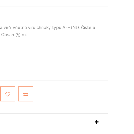
a virů, včetně viru chřipky typu A (H1N1). Čisté a
. Obsah: 75 ml