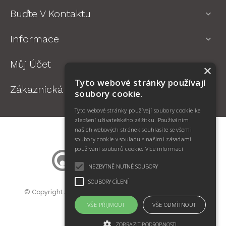
Buďte V Kontaktu

Informace

Můj Účet

×
Tyto webové stránky používají
Zákaznická Podpora

soubory cookie.
Tyto webové stránky používají soubory cookie ke
zlepšení uživatelského zážitku. Používáním
našich webových stránek souhlasíte se všemi
soubory cookie v souladu s našimi zásadami
používání souborů cookie.
Více informací
NEZBYTNĚ NUTNÉ SOUBORY
SOUBORY CÍLENÍ
© Copyright SWIFT Jan Kotík. Všechna práva vyhrazena.
Prodej oční optiky BigMall.cz
VŠE PŘIJMOUT
VŠE ODMÍTNOUT
ZOBRAZIT PODROBNOSTI