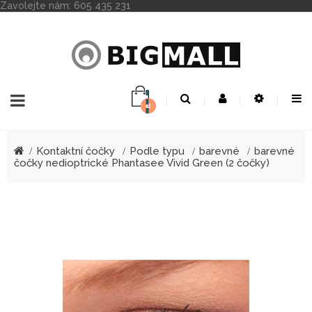
Zavolejte nám:
605 435 231
0
Toggle
☰
navigation
Kontaktní čočky
Podle typu
barevné
barevné
čočky nedioptrické Phantasee Vivid Green (2 čočky)