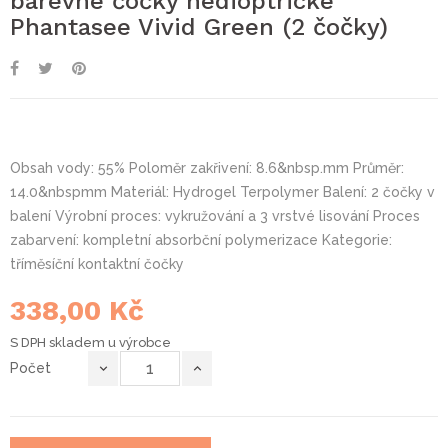
barevné čočky nedioptrické
Phantasee Vivid Green (2 čočky)
Obsah vody: 55% Poloměr zakřivení: 8.6&nbsp.mm Průměr:
14.0&nbspmm Materiál: Hydrogel Terpolymer Balení: 2 čočky v
balení Výrobní proces: vykružování a 3 vrstvé lisování Proces
zabarvení: kompletní absorbční polymerizace Kategorie:
tříměsíční kontaktní čočky
338,00 Kč
S DPH
skladem u výrobce
Počet