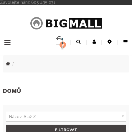
Zavolejte nám:
605 435 231
0
Toggle
☰
navigation
DOMŮ

Název, A až Z
FILTROVAT