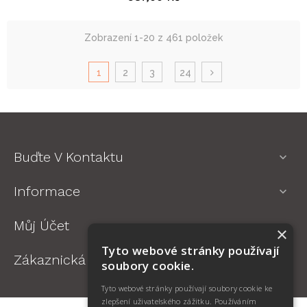
Zobrazení 1-20 z 461 položek
1
2
3
24
Buďte V Kontaktu

Informace

Můj Účet

×
Tyto webové stránky používají
Zákaznická Podpora

soubory cookie.
Tyto webové stránky používají soubory cookie ke
zlepšení uživatelského zážitku. Používáním